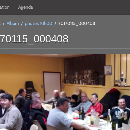
ation
Agenda
l
/
Album
/
photos 10h00
/
20170115_000408
70115_000408