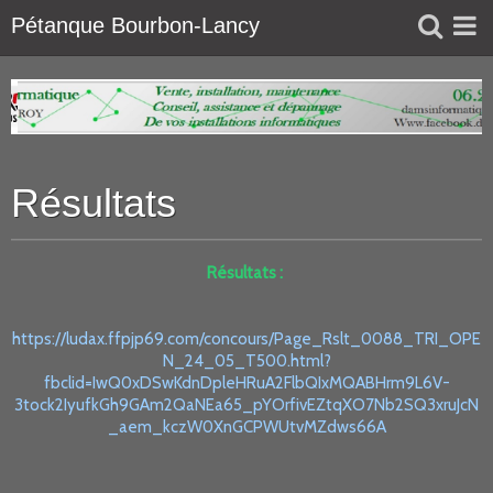
Pétanque Bourbon-Lancy
Résultats
Résultats :
https://ludax.ffpjp69.com/concours/Page_Rslt_0088_TRI_OPE
N_24_05_T500.html?
fbclid=IwQ0xDSwKdnDpleHRuA2FlbQIxMQABHrm9L6V-
3tock2IyufkGh9GAm2QaNEa65_pYOrfivEZtqXO7Nb2SQ3xruJcN
_aem_kczW0XnGCPWUtvMZdws66A