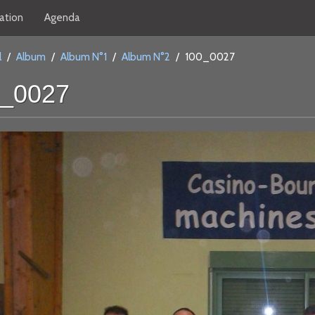
ation
Agenda
l
/
Album
/
Album N°1
/
Album N°2
/
100_0027
_0027